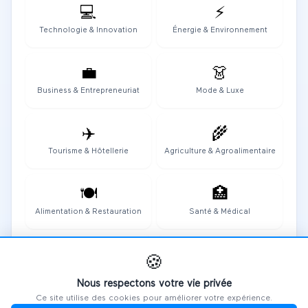
💻
⚡
Technologie & Innovation
Énergie & Environnement
💼
👗
Business & Entrepreneuriat
Mode & Luxe
✈️
🌾
Tourisme & Hôtellerie
Agriculture & Agroalimentaire
🍽️
🏥
Alimentation & Restauration
Santé & Médical
🎭
🏭
🍪
Art, Culture & Divertissement
Industrie & Manufacturing
Nous respectons votre vie privée
Ce site utilise des cookies pour améliorer votre expérience.