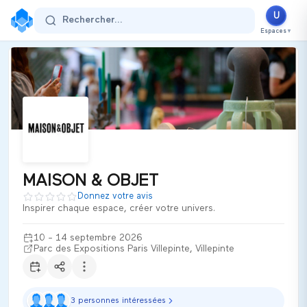
MAISON & OBJET
U
Rechercher...
10 - 14 septembre 2026
Espaces
▼
Parc des Expositions Paris Villepinte
Villepinte
France
Secteur d'activité :
maison
Thématiques
Decoration, Home & Office Design, Furniture, Lighting
Gifts & Souvenirs
Textiles - Fabrics for Decoration
Catering & Hospitality Industries
**MAISON & OBJET** est le **salon professionnel incontournable
Ultiplace
MAISON & OBJET
Donnez votre avis
Inspirer chaque espace, créer votre univers.
10 - 14 septembre 2026
Parc des Expositions Paris Villepinte, Villepinte
3 personnes intéressées