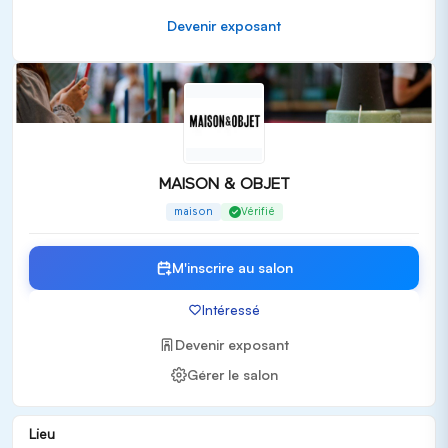
Mobilier design et contemporain
Devenir exposant
Éclairage et solutions lumineuses
Cadeaux, souvenirs et accessoires uniques
Textiles et tissus pour la décoration
Industries de l'accueil et de la restauration
Publics cibles
MAISON & OBJET s'adresse exclusivement à un public
MAISON & OBJET
professionnel, comprenant :
maison
Vérifié
Décorateurs et designers d'intérieur
Architectes
M'inscrire au salon
Distributeurs et détaillants
Intéressé
Fabricants et marques de mobilier
Professionnels de l'hôtellerie et de la restauration
Devenir exposant
Valeur ajoutée et expérience salon
Gérer le salon
Au-delà de l'exposition, MAISON & OBJET propose :
Des conférences enrichissantes avec des intervenants
Lieu