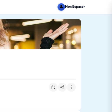
👤
Mon Espace
▼
epreneurs, aux propriétaires de petites entreprises, et aux st