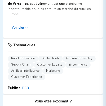
de Versailles
, cet événement est une plateforme
incontournable pour les acteurs du marché du retail en
Europe.
Positionnement et vocation
Voir plus
Tech For Retail 2026
se positionne comme un catalyseur
d'innovations technologiques et éco-responsables, dédié
exclusivement au secteur du retail. Le salon vise à
🏷️
Thématiques
présenter des solutions qui améliorent non seulement
l'efficacité commerciale mais aussi l'impact environnemental
des entreprises.
Retail Innovation
Digital Tools
Eco-responsibility
Supply Chain
Customer Loyalty
E-commerce
Univers et catégories représentées
Artificial Intelligence
Marketing
Le salon couvre divers aspects du commerce, notamment :
Customer Experience
Innovation Retail
Outils numériques
Public :
B2B
Responsabilité écologique
Chaîne d'approvisionnement
Vous êtes exposant ?