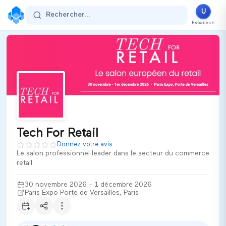
Tech For Retail
U
Rechercher...
30 novembre 2026 - 1 décembre 2026
Espaces
▼
Paris Expo Porte de Versailles
Paris
France
Secteur d'activité :
commerce
Thématiques
Retail Innovation
Digital Tools
Eco-responsibility
Supply Chain
Customer Loyalty
E-commerce
Artificial Intelligence
Tech For Retail
Marketing
Donnez votre avis
Customer Experience
Le salon professionnel leader dans le secteur du commerce
retail
Tech For Retail est le salon professionnel leader dans le sec
Ultiplace
30 novembre 2026 - 1 décembre 2026
Paris Expo Porte de Versailles, Paris