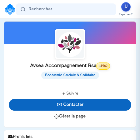
U
Rechercher...
Espaces
▼
Avsea Accompagnement Rsa
PRO
⭐
Économie Sociale & Solidaire
+ Suivre
✉️ Contacter
Gérer la page
👥
Profils liés