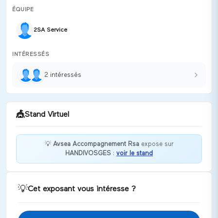
ÉQUIPE
2SA Service
INTÉRESSÉS
2
intéressé
s
🎪
Stand Virtuel
💡
Avsea Accompagnement Rsa
expose sur
HANDIVOSGES
:
voir le stand
Bienvenue chez Avsea Accompagnement Rsa !
Discuter
💡
Cet exposant vous intéresse ?