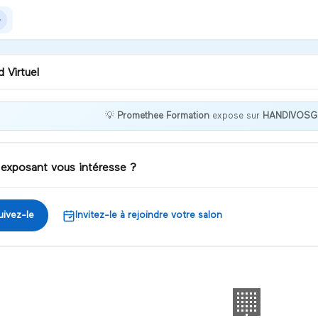
 Virtuel
💡
Promethee Formation
expose sur
HANDIVOSG
PRENDRE, INFORMER,
PTER, PROMETHEE
 exposant vous intéresse ?
iscuter
uivez-le
Invitez-le à rejoindre votre salon
🏢