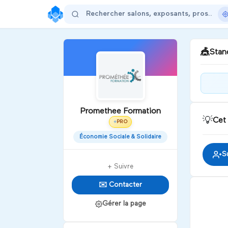
🎪
Stand
COM
ADA
Promethee Formation
💡
Cet
PRO
⭐
D
Économie Sociale & Solidaire
S
+ Suivre
✉️ Contacter
Gérer la page