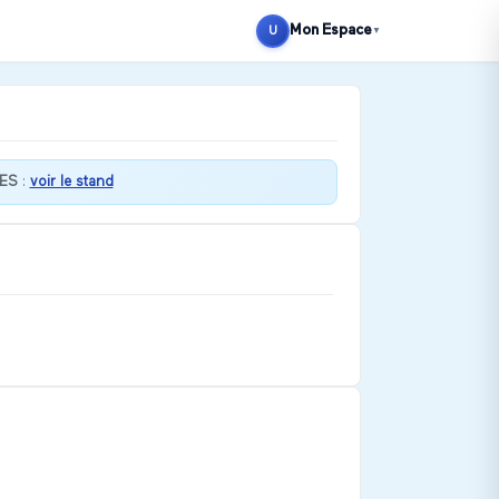
Mon Espace
U
▼
ES
:
voir le stand