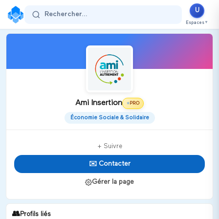
U
Rechercher...
Espaces
▼
Ami Insertion
PRO
⭐
Économie Sociale & Solidaire
+ Suivre
✉️ Contacter
Gérer la page
👥
Profils liés