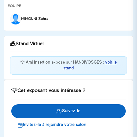
ÉQUIPE
MIMOUNI Zahra
🎪
Stand Virtuel
💡
Ami Insertion
expose sur
HANDIVOSGES
:
voir le
stand
Bonjour ! Merci de votre visite. Que puis-je faire
pour vous ?
Discuter
💡
Cet exposant vous intéresse ?
Suivez-le
Invitez-le à rejoindre votre salon