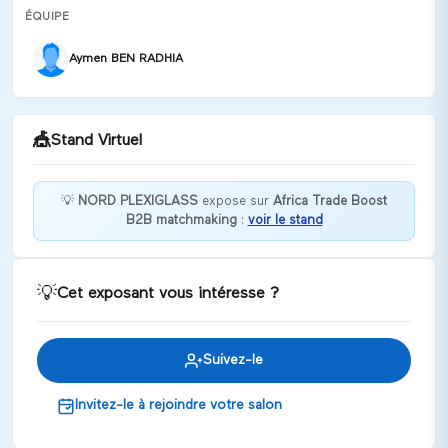
ÉQUIPE
Aymen BEN RADHIA
🎪
Stand Virtuel
💡
NORD PLEXIGLASS
expose sur
Africa Trade Boost
B2B matchmaking
:
voir le stand
Bienvenue chez NORD PLEXIGLASS !
Discuter
💡
Cet exposant vous intéresse ?
Suivez-le
Invitez-le à rejoindre votre salon