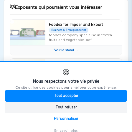
💡
Exposants qui pourraient vous intéresser
Foodex for Impoer and Export
Business & Entrepreneuriat
foodex company specialise in frozen
fruits and vegetables pdf
Voir le stand →
WEYB
Business & Entrepreneuriat
🍪
Nous soutenons votre développement
international sur la Tunisie et Maroc
Nous respectons votre vie privée
Ce site utilise des cookies pour améliorer votre expérience.
Voir le stand →
Tout accepter
Merry Advisory Group
Tout refuser
Business & Entrepreneuriat
Votre Succès, Notre Métier
Personnaliser
Voir le stand →
En savoir plus