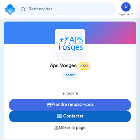
U
Rechercher...
Espaces
▼
Aps Vosges
PRO
⭐
sport
+ Suivre
Prendre rendez-vous
✉️ Contacter
Gérer la page