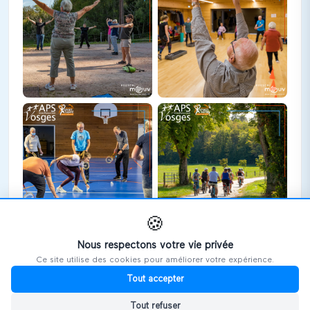
🍪
Nous respectons votre vie privée
Ce site utilise des cookies pour améliorer votre expérience.
🎪
Retrouvez cet exposant sur les salons
Tout accepter
Tout refuser