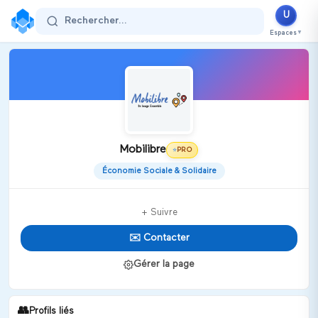
U
Rechercher...
Espaces
▼
Mobilibre
PRO
⭐
Économie Sociale & Solidaire
+ Suivre
✉️ Contacter
Gérer la page
👥
Profils liés