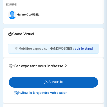
ÉQUIPE
Marine CLAUDEL
🎪
Stand Virtuel
💡
Mobilibre
expose sur
HANDIVOSGES
:
voir le stand
Bienvenue chez Mobilibre !
💡
Cet exposant vous intéresse ?
Discuter
Suivez-le
Invitez-le à rejoindre votre salon