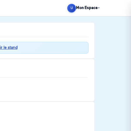
Mon Espace
U
▼
ir le stand