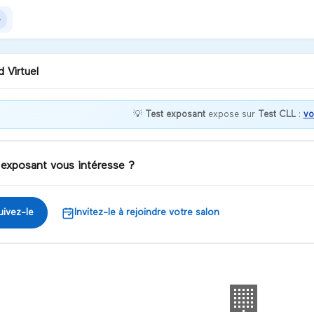
 Virtuel
💡
Test exposant
expose sur
Test CLL
:
vo
nvenue chez Test exposant
 exposant vous intéresse ?
iscuter
uivez-le
Invitez-le à rejoindre votre salon
🏢