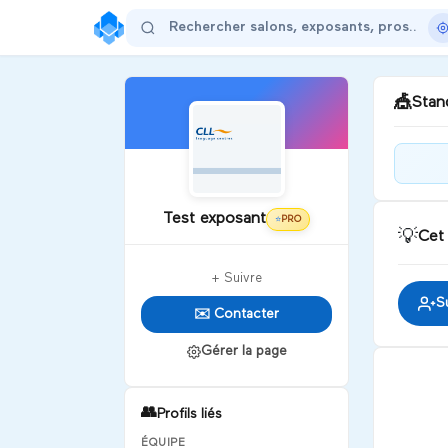
🎪
Stand
Bie
!
Test exposant
PRO
⭐
💡
Cet
D
+ Suivre
S
✉️ Contacter
Gérer la page
👥
Profils liés
ÉQUIPE