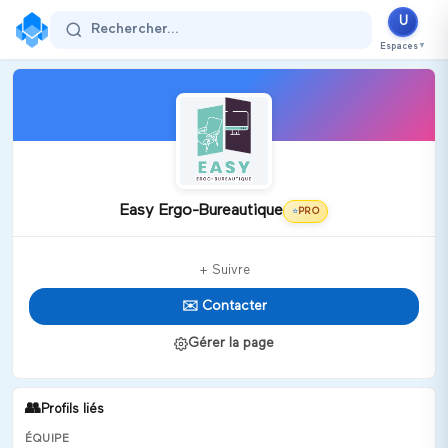
U
Rechercher...
Espaces
▼
Easy Ergo-Bureautique
PRO
⭐
+ Suivre
✉️ Contacter
Gérer la page
👥
Profils liés
ÉQUIPE