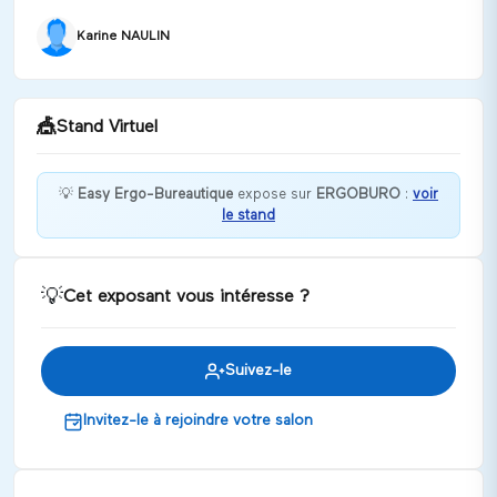
Karine NAULIN
🎪
Stand Virtuel
💡
Easy Ergo-Bureautique
expose sur
ERGOBURO
:
voir
le stand
Bienvenue chez Easy Ergo-Bureautique !
Discuter
💡
Cet exposant vous intéresse ?
Suivez-le
Invitez-le à rejoindre votre salon