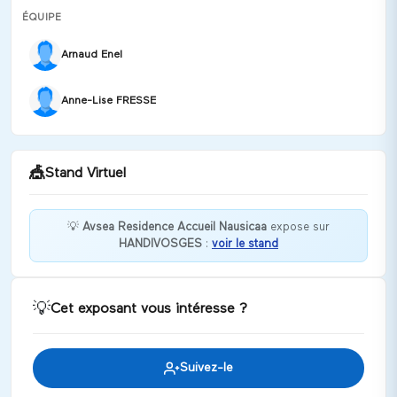
ÉQUIPE
Arnaud Enel
Anne-Lise FRESSE
🎪
Stand Virtuel
💡
Avsea Residence Accueil Nausicaa
expose sur
HANDIVOSGES
:
voir le stand
ASSOCIATION VOSGIENNE POUR LA SAUVEGARDE
DE L'ENFANCE, DE L'ADOLESCENCE ET DES
ADULTES
💡
Cet exposant vous intéresse ?
Discuter
Suivez-le