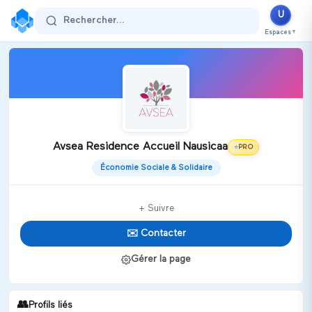
U
Rechercher...
Espaces
▼
Avsea Residence Accueil Nausicaa
PRO
⭐
Économie Sociale & Solidaire
+ Suivre
✉️ Contacter
Gérer la page
👥
Profils liés