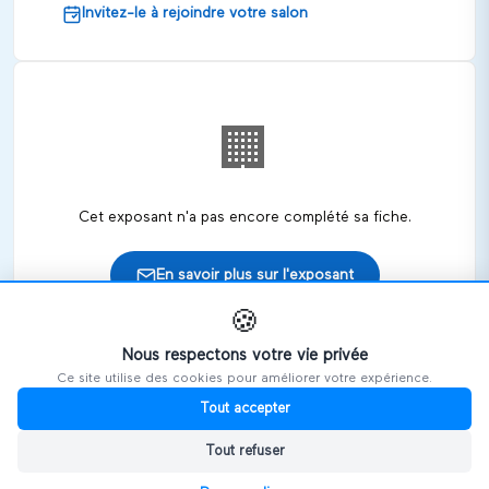
Invitez-le à rejoindre votre salon
🏢
Cet exposant n'a pas encore complété sa fiche.
En savoir plus sur l'exposant
🍪
Nous respectons votre vie privée
Ce site utilise des cookies pour améliorer votre expérience.
🎪
Retrouvez cet exposant sur les salons
Tout accepter
Tout refuser
HANDIVOSGES