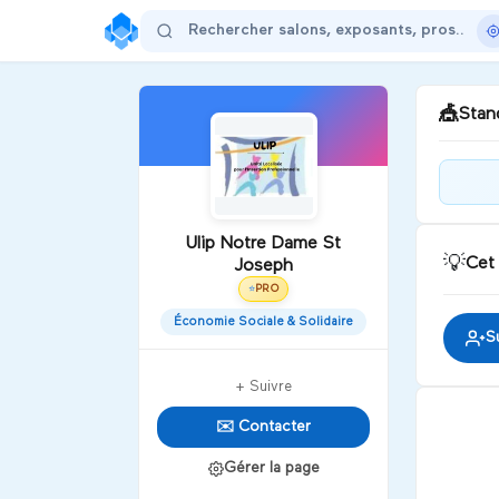
🎪
Stand
Bien
vou
Ulip Notre Dame St
que
💡
Cet
Joseph
PRO
⭐
D
Économie Sociale & Solidaire
S
+ Suivre
✉️ Contacter
Gérer la page