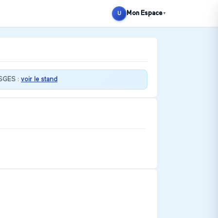
Mon Espace
U
▼
SGES
:
voir le stand