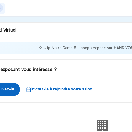
 Virtuel
💡
Ulip Notre Dame St Joseph
expose sur
HANDIVO
venue sur notre stand ! Je
s écoute et réponds à vos
stions!
 exposant vous intéresse ?
iscuter
uivez-le
Invitez-le à rejoindre votre salon
🏢