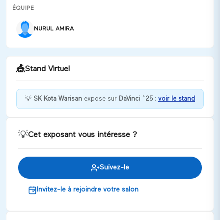
ÉQUIPE
NURUL AMIRA
🎪
Stand Virtuel
💡
SK Kota Warisan
expose sur
DaVinci `25
:
voir le stand
Bienvenue chez SK Kota Warisan !
💡
Cet exposant vous intéresse ?
Discuter
Suivez-le
Invitez-le à rejoindre votre salon