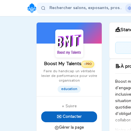
🎪
Stand
Bie
! N
Boost My Talents
vous
PRO
⭐
📝
À pr
Faire du handicap un véritable
levier de performance pour votre
D
organisation
Boost my
d’engage
education
inclusiv
situatio
+ Suivre
quotidie
d’obliga
✉️ Contacter
collabor
Gérer la page
Notre of