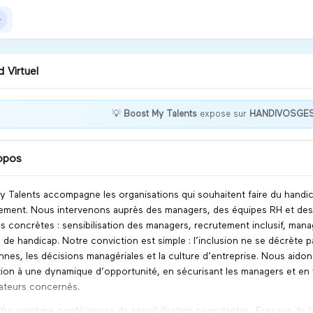
 Virtuel
💡
Boost My Talents
expose sur
HANDIVOSGE
nvenue sur le stand de BMT
ous sommes ravi.es de
 rencontrer !
opos
iscuter
 Talents accompagne les organisations qui souhaitent faire du handic
ment. Nous intervenons auprès des managers, des équipes RH et des d
es concrètes : sensibilisation des managers, recrutement inclusif, ma
n de handicap. Notre conviction est simple : l’inclusion ne se décrète p
nnes, les décisions managériales et la culture d’entreprise. Nous aidon
tion à une dynamique d’opportunité, en sécurisant les managers et en
ateurs concernés.
fre combine conférences de sensibilisation percutantes, Fresque de 