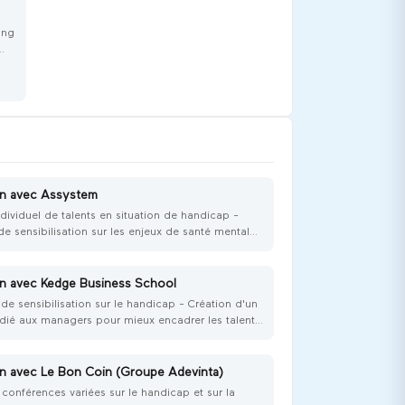
des
professionnelle et à reprendre du
pouvoir sur leur trajectoire. Handi’Cap,
ing
c’est un moment rare où vulnérabilité et
 :
ambition professionnelle coexistent. Un
e
nté
espace pour transformer l’expérience
r
du handicap en levier de confiance,
d’affirmation et d’impact.
t –
s
r
ux
son
les
on avec Assystem
e),
dividuel de talents en situation de handicap -
elle
ès
e sensibilisation sur les enjeux de santé mentale,
es
les psychiques et le burn-out
es
ité
on avec Kedge Business School
de sensibilisation sur le handicap - Création d'un
dié aux managers pour mieux encadrer les talents
nts en situation de handicap
iel
on avec Le Bon Coin (Groupe Adevinta)
on
conférences variées sur le handicap et sur la