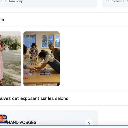
limitantes), psychologie positive,
tique Handicap
neurodiversit
techniques d’assertivité et réflexion
stratégique sur la trajectoire de carriè
L’objectif n’est pas seulement d’aller
ie
mieux, mais de permettre à chaque
talent de s’épanouir pleinement et
d’oser viser haut. Flourish porte bien
son nom : il s’agit de passer de la
gestion d’une situation à l’expression
pleine de son potentiel. Un
accompagnement exigeant, humain 
profondément transformateur.
ouvez cet exposant sur les salons
HANDIVOSGES