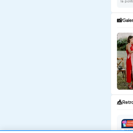
la poli
📸
Galer
🎪
Retr