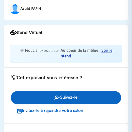
Astrid PAPIN
🎪
Stand Virtuel
💡
Fiducial
expose sur
Au coeur de la mêlée
:
voir le
stand
Bienvenue chez Fiducial !
Discuter
💡
Cet exposant vous intéresse ?
Suivez-le
Invitez-le à rejoindre votre salon