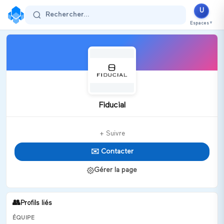
U
Rechercher...
Espaces
▼
Fiducial
+ Suivre
✉️ Contacter
Gérer la page
👥
Profils liés
ÉQUIPE