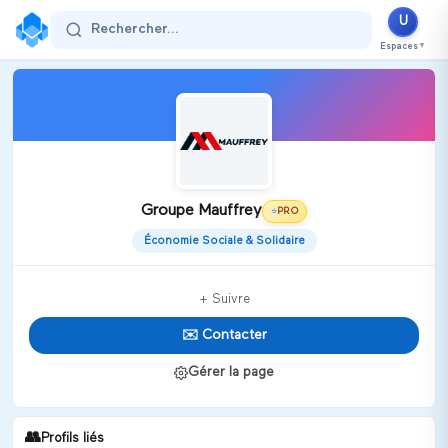
U
Rechercher...
Espaces
▼
Groupe Mauffrey
PRO
⭐
Économie Sociale & Solidaire
+ Suivre
✉️ Contacter
Gérer la page
👥
Profils liés