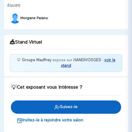
ÉQUIPE
Morgane Paiano
🎪
Stand Virtuel
💡
Groupe Mauffrey
expose sur
HANDIVOSGES
:
voir le
stand
Bonjour, bienvenue sur le stand du Groupe Mauffrey
! N'hésitez pas à me contacter si besoin
Discuter
💡
Cet exposant vous intéresse ?
Suivez-le
Invitez-le à rejoindre votre salon