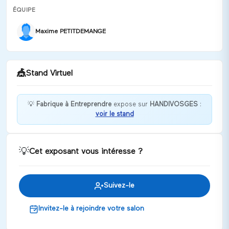
ÉQUIPE
Maxime PETITDEMANGE
🎪
Stand Virtuel
💡
Fabrique à Entreprendre
expose sur
HANDIVOSGES
:
voir le stand
Si tu veux créer ton entreprise, c'est par ici 🚀
Discuter
💡
Cet exposant vous intéresse ?
Suivez-le
Invitez-le à rejoindre votre salon