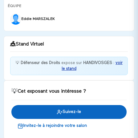
ÉQUIPE
Eddie MARSZALEK
🎪
Stand Virtuel
💡
Défenseur des Droits
expose sur
HANDIVOSGES
:
voir
le stand
Certains de vos droits ne sont pas respectés : le
Défenseur des droits peut vous aider
Discuter
💡
Cet exposant vous intéresse ?
Suivez-le
Invitez-le à rejoindre votre salon