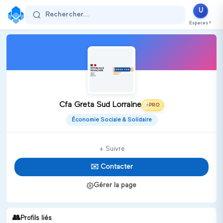
U
Rechercher...
Espaces
▼
Cfa Greta Sud Lorraine
PRO
⭐
Économie Sociale & Solidaire
+ Suivre
✉️ Contacter
Gérer la page
👥
Profils liés