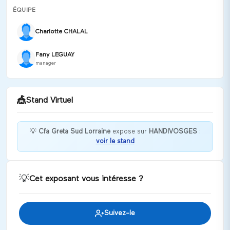
ÉQUIPE
Charlotte CHALAL
Fany LEGUAY
manager
🎪
Stand Virtuel
💡
Cfa Greta Sud Lorraine
expose sur
HANDIVOSGES
:
voir le stand
Bonjour ! Merci de votre visite sur le stand du
GRETA-CFA Lorraine Sud, nous sommes à votre
écoute !
💡
Cet exposant vous intéresse ?
Discuter
Suivez-le