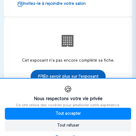
Invitez-le à rejoindre votre salon
🏢
Cet exposant n'a pas encore complété sa fiche.
En savoir plus sur l'exposant
🍪
Nous respectons votre vie privée
Ce site utilise des cookies pour améliorer votre expérience.
🎪
Retrouvez cet exposant sur les salons
Tout accepter
Tout refuser
HANDIVOSGES