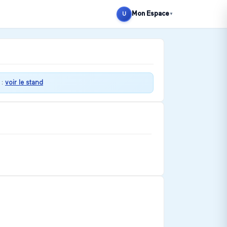
Mon Espace
U
▼
:
voir le stand