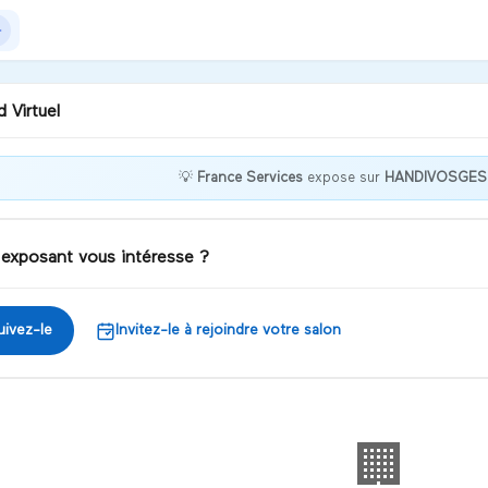
 Virtuel
💡
France Services
expose sur
HANDIVOSGES
jour, connaissez-vous les
nce Services ?
 exposant vous intéresse ?
iscuter
uivez-le
Invitez-le à rejoindre votre salon
🏢