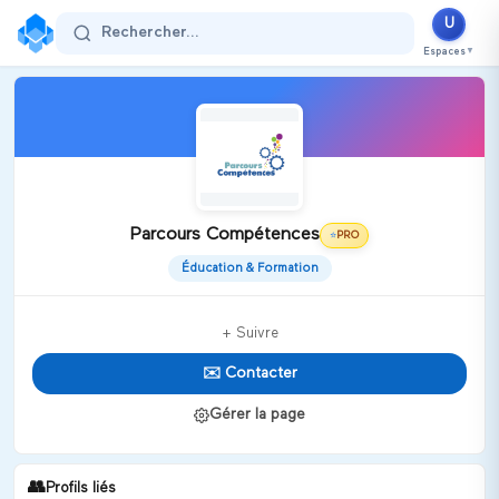
U
Rechercher...
Espaces
▼
Parcours Compétences
PRO
⭐
Éducation & Formation
+ Suivre
✉️ Contacter
Gérer la page
👥
Profils liés