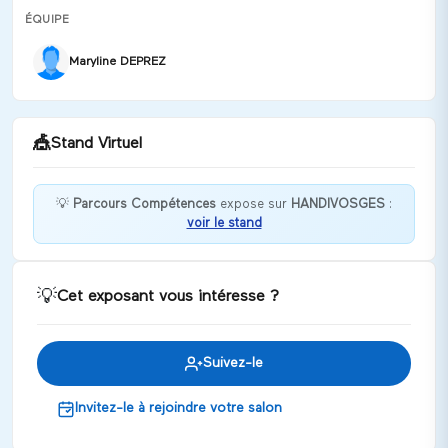
ÉQUIPE
Maryline DEPREZ
🎪
Stand Virtuel
💡
Parcours Compétences
expose sur
HANDIVOSGES
:
voir le stand
Formation & Reconnaissance des compétences
des personnes en situation de handicap (ESAT,
IME,..)
💡
Cet exposant vous intéresse ?
Discuter
Suivez-le
Invitez-le à rejoindre votre salon