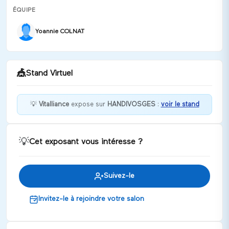
ÉQUIPE
Yoannie COLNAT
🎪
Stand Virtuel
💡
Vitalliance
expose sur
HANDIVOSGES
:
voir le stand
Bienvenue chez Vitalliance !
💡
Cet exposant vous intéresse ?
Discuter
Suivez-le
Invitez-le à rejoindre votre salon