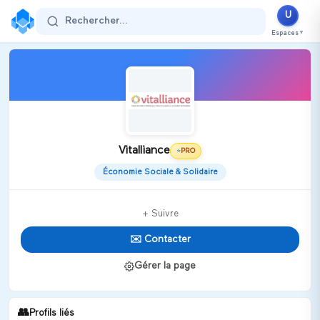
U
Rechercher...
Espaces
▼
Vitalliance
PRO
⭐
Économie Sociale & Solidaire
+ Suivre
✉️ Contacter
Gérer la page
👥
Profils liés