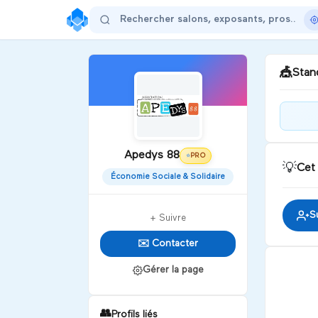
🎪
Stand
Bon
vous
Apedys 88
pour
PRO
⭐
💡
Cet
Économie Sociale & Solidaire
D
S
+ Suivre
✉️ Contacter
Gérer la page
👥
Profils liés