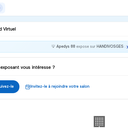
 Virtuel
💡
Apedys 88
expose sur
HANDIVOSGES
:
jour, Comment puis-je
 aider? Cliquez sur l'avatar
 entrer en contact.
 exposant vous intéresse ?
iscuter
uivez-le
Invitez-le à rejoindre votre salon
🏢