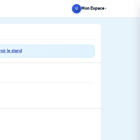
Mon Espace
U
▼
voir le stand