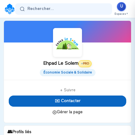
U
Rechercher...
Espaces
▼
Ehpad Le Solem
PRO
⭐
Économie Sociale & Solidaire
+ Suivre
✉️ Contacter
Gérer la page
👥
Profils liés