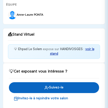
ÉQUIPE
Anne-Laure PONTA
🎪
Stand Virtuel
💡
Ehpad Le Solem
expose sur
HANDIVOSGES
:
voir le
stand
Le Solem comme on l'aime
Discuter
💡
Cet exposant vous intéresse ?
Suivez-le
Invitez-le à rejoindre votre salon