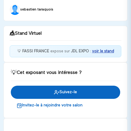
sebastien taraquois
🎪
Stand Virtuel
💡
FASSI FRANCE
expose sur
JDL EXPO
:
voir le stand
Bienvenue chez FASSI FRANCE !
💡
Cet exposant vous intéresse ?
Discuter
Suivez-le
Invitez-le à rejoindre votre salon