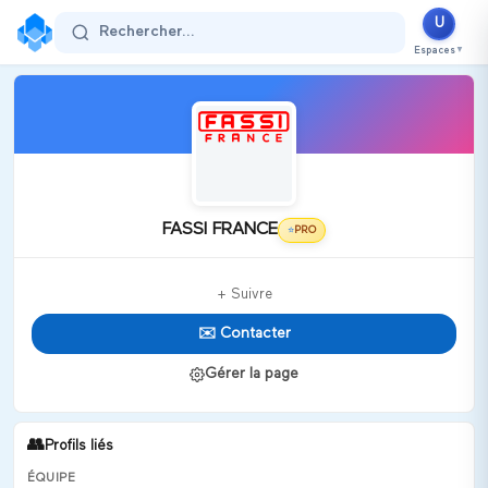
U
Rechercher...
Espaces
▼
FASSI FRANCE
PRO
⭐
+ Suivre
✉️ Contacter
Gérer la page
👥
Profils liés
ÉQUIPE