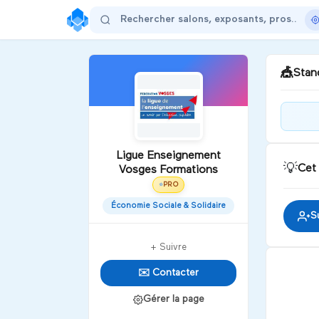
🎪
Stand
Bie
Ens
Ligue Enseignement
For
💡
Cet
Vosges Formations
PRO
⭐
D
Économie Sociale & Solidaire
S
+ Suivre
✉️ Contacter
Gérer la page