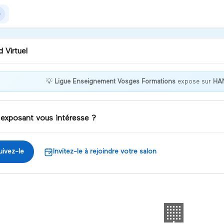
 Virtuel
💡
Ligue Enseignement Vosges Formations
expose sur
HA
nvenue chez Ligue
eignement Vosges
mations !
 exposant vous intéresse ?
iscuter
uivez-le
Invitez-le à rejoindre votre salon
🏢