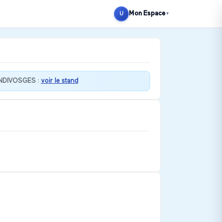
Mon Espace
U
▼
NDIVOSGES
:
voir le stand