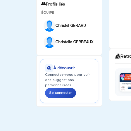
👥
Profils liés
ÉQUIPE
Christel GERARD
Christelle GERBEAUX
🎪
Retr
À découvrir
Connectez-vous pour voir
des suggestions
personnalisées
Se connecter