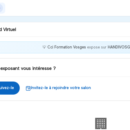
 Virtuel
💡
Cci Formation Vosges
expose sur
HANDIVOSG
jour, Ensemble,
ichissons vos
nces. N'hésitez pas à
 exposant vous intéresse ?
s contacter
iscuter
uivez-le
Invitez-le à rejoindre votre salon
🏢