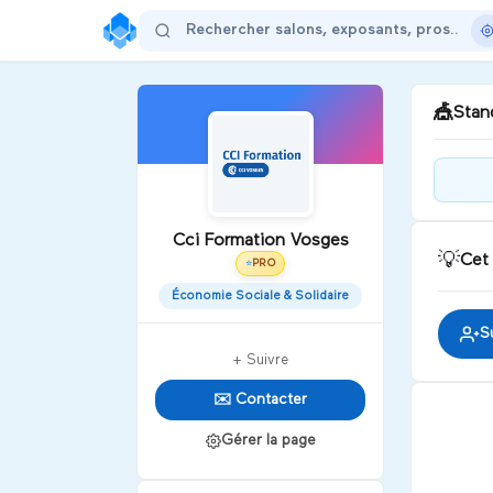
🎪
Stand
Bon
enr
Cci Formation Vosges
compéte
💡
Cet
nou
PRO
⭐
D
Économie Sociale & Solidaire
S
+ Suivre
✉️ Contacter
Gérer la page