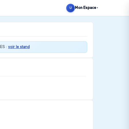
Mon Espace
U
▼
ES
:
voir le stand