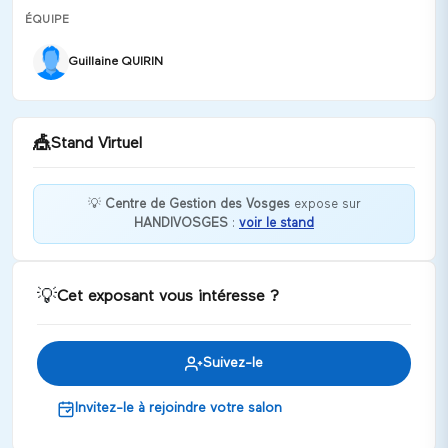
ÉQUIPE
Guillaine QUIRIN
🎪
Stand Virtuel
💡
Centre de Gestion des Vosges
expose sur
HANDIVOSGES
:
voir le stand
Et si chaque poste devenait vraiment accessible à
tous ?
Discuter
💡
Cet exposant vous intéresse ?
Suivez-le
Invitez-le à rejoindre votre salon