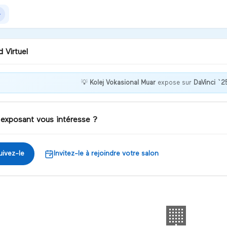
 Virtuel
💡
Kolej Vokasional Muar
expose sur
DaVinci `2
ctrodeposited HgSe₂—
ing the future of solar
orbers
 exposant vous intéresse ?
iscuter
uivez-le
Invitez-le à rejoindre votre salon
🏢