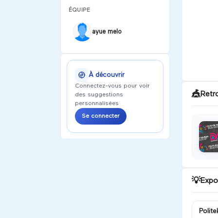
ÉQUIPE
ayue melo
À découvrir
Connectez-vous pour voir
🎪
Retr
des suggestions
personnalisées
Se connecter
💡
Expo
Polite