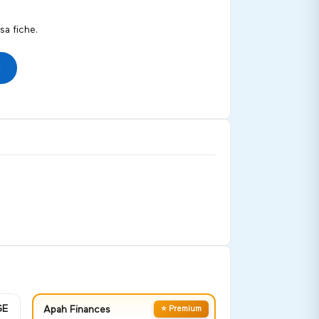
a fiche.
GE
Apah Finances
⭐ Premium