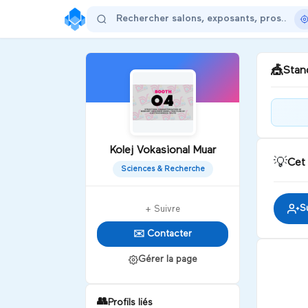
🎪
Stand
Ele
shap
Kolej Vokasional Muar
abs
💡
Cet
Sciences & Recherche
D
S
+ Suivre
✉️ Contacter
Gérer la page
👥
Profils liés