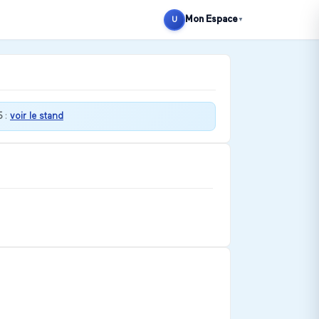
Mon Espace
U
▼
5
:
voir le stand