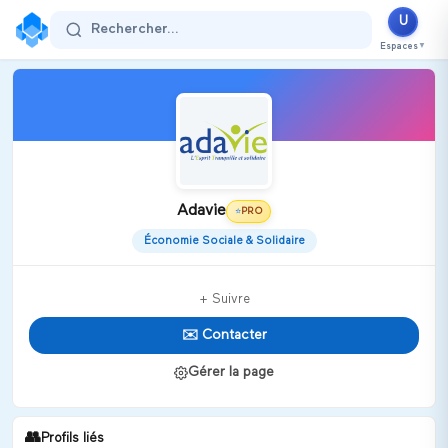
U
Rechercher...
Espaces
▼
Adavie
PRO
⭐
Économie Sociale & Solidaire
+ Suivre
✉️ Contacter
Gérer la page
👥
Profils liés