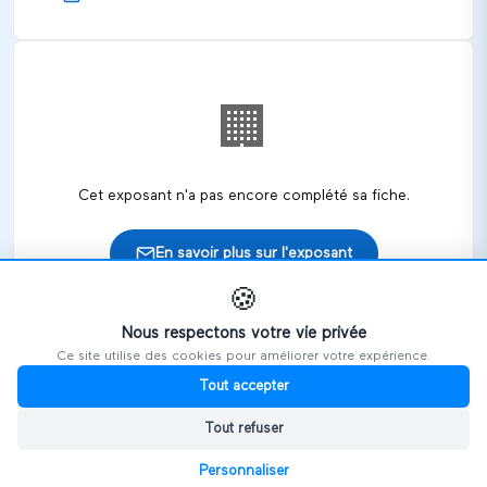
🏢
Cet exposant n'a pas encore complété sa fiche.
En savoir plus sur l'exposant
🍪
Nous respectons votre vie privée
Ce site utilise des cookies pour améliorer votre expérience.
🎪
Retrouvez cet exposant sur les salons
Tout accepter
Tout refuser
HANDIVOSGES
Personnaliser