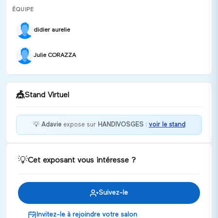
ÉQUIPE
didier aurelie
Julie CORAZZA
🎪
Stand Virtuel
💡
Adavie
expose sur
HANDIVOSGES
:
voir le stand
Bienvenue à l'habitat inclusif Adavie !
💡
Cet exposant vous intéresse ?
Discuter
Suivez-le
Invitez-le à rejoindre votre salon