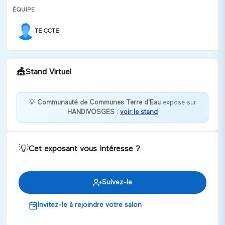
ÉQUIPE
TE CCTE
🎪
Stand Virtuel
💡
Communauté de Communes Terre d'Eau
expose sur
HANDIVOSGES
:
voir le stand
Bienvenue à la Communauté de Communes Terre
d'Eau !
Discuter
💡
Cet exposant vous intéresse ?
Suivez-le
Invitez-le à rejoindre votre salon