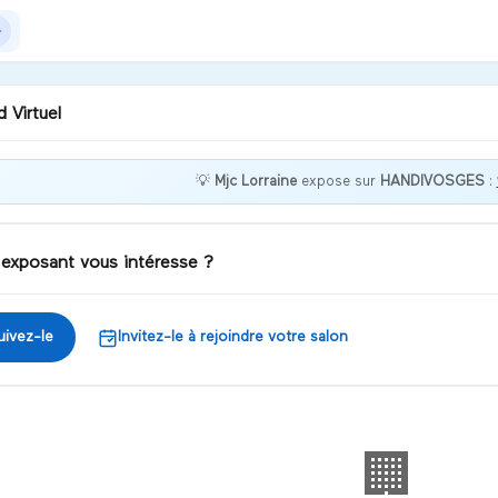
 Virtuel
💡
Mjc Lorraine
expose sur
HANDIVOSGES
:
uis à votre service pour
e question sur la
uction et la réalisation de
 exposant vous intéresse ?
iscuter
uivez-le
Invitez-le à rejoindre votre salon
🏢