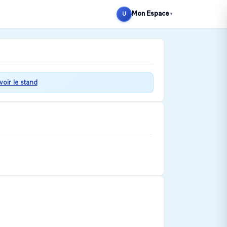
Mon Espace
U
▼
voir le stand