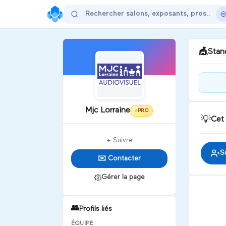
🎪
Stand
Je s
tout
Mjc Lorraine
prod
PRO
⭐
💡
Cet
film
D
+ Suivre
S
✉️ Contacter
Gérer la page
👥
Profils liés
ÉQUIPE