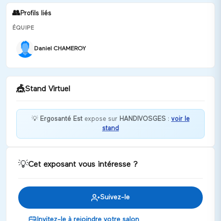
👥
Profils liés
ÉQUIPE
Daniel CHAMEROY
🎪
Stand Virtuel
💡
Ergosanté Est
expose sur
HANDIVOSGES
:
voir le
stand
Soyez les bienvenus chez Ergosanté!
Discuter
💡
Cet exposant vous intéresse ?
Suivez-le
Invitez-le à rejoindre votre salon