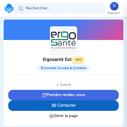
U
Rechercher...
Espaces
▼
Ergosanté Est
PRO
⭐
Économie Sociale & Solidaire
+ Suivre
Prendre rendez-vous
✉️ Contacter
Gérer la page