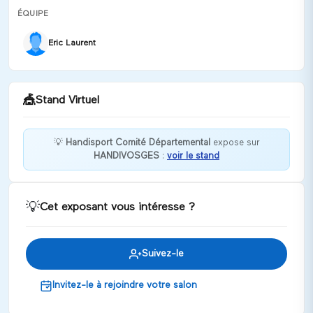
ÉQUIPE
Eric Laurent
🎪
Stand Virtuel
💡
Handisport Comité Départemental
expose sur
HANDIVOSGES
:
voir le stand
Le CDH88 à pour but de développer l'inclusion des
personnes en situation d'handicap par le sport.
Discuter
💡
Cet exposant vous intéresse ?
Suivez-le
Invitez-le à rejoindre votre salon