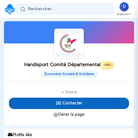
U
Rechercher...
Espaces
▼
Handisport Comité Départemental
PRO
⭐
Économie Sociale & Solidaire
+ Suivre
✉️ Contacter
Gérer la page
👥
Profils liés