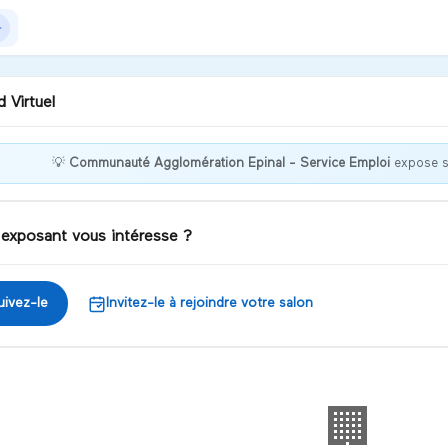
 Virtuel
💡
Communauté Agglomération Epinal - Service Emploi
expose 
nvenue sur le stand du
ice d'Actions Vers l'Emploi
la Communauté
 exposant vous intéresse ?
gglomérations d'Epinal
iscuter
uivez-le
Invitez-le à rejoindre votre salon
🏢