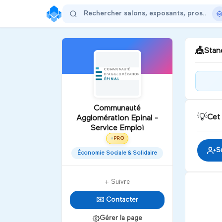
🎪
Stand
Bie
Serv
Communauté
de 
💡
Cet
Agglomération Epinal -
d'A
Service Emploi
D
PRO
⭐
S
Économie Sociale & Solidaire
+ Suivre
✉️ Contacter
Gérer la page