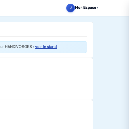
Mon Espace
U
▼
sur
HANDIVOSGES
:
voir le stand