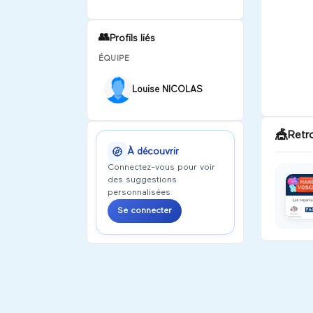
👥
Profils liés
ÉQUIPE
Louise NICOLAS
🎪
Retr
À découvrir
Connectez-vous pour voir
des suggestions
personnalisées
Se connecter