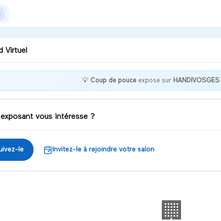
 Virtuel
💡
Coup de pouce
expose sur
HANDIVOSGES
nvenue chez Coup de
ce !
 exposant vous intéresse ?
iscuter
uivez-le
Invitez-le à rejoindre votre salon
🏢