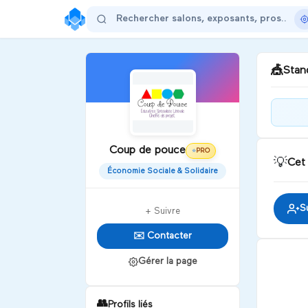
🎪
Stand
Bie
pou
Coup de pouce
PRO
⭐
💡
Cet
Économie Sociale & Solidaire
D
S
+ Suivre
✉️ Contacter
Gérer la page
👥
Profils liés