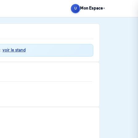
Mon Espace
U
▼
:
voir le stand