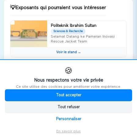
💡
Exposants qui pourraient vous intéresser
Politeknik Ibrahim Sultan
Sciences & Recherche
Selamat Datang ke Pameran Inovasi :
Rescue Jacket Team
Voir le stand →
PERAK MATRICULATION COLLEGE
🍪
Sciences & Recherche
Nous respectons votre vie privée
Voir le stand →
Ce site utilise des cookies pour améliorer votre expérience.
Tout accepter
⭐ Premium
Apah Finances
Économie Sociale & Solidaire
Tout refuser
Bonjour. APAH-Finances, Accompagner,
Protéger, Aider, Harmoniser et Faciliter
Personnaliser
Voir le stand →
En savoir plus