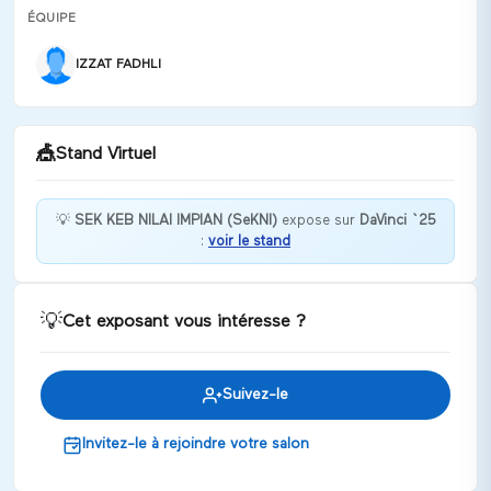
ÉQUIPE
IZZAT FADHLI
🎪
Stand Virtuel
💡
SEK KEB NILAI IMPIAN (SeKNI)
expose sur
DaVinci `25
:
voir le stand
SELAMAT DATANG KE STESEN PINTAR (STEP). Untuk
maklumat lanjut boleh layari
https://linktr.ee/STEP_V5
💡
Cet exposant vous intéresse ?
Discuter
Suivez-le
Invitez-le à rejoindre votre salon