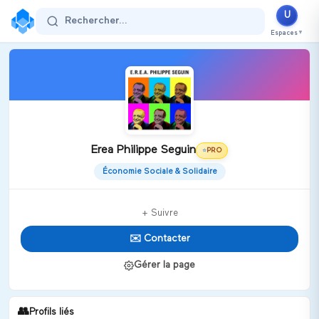
U
Rechercher...
Espaces
▼
Erea Philippe Seguin
PRO
⭐
Économie Sociale & Solidaire
+ Suivre
✉️ Contacter
Gérer la page
👥
Profils liés