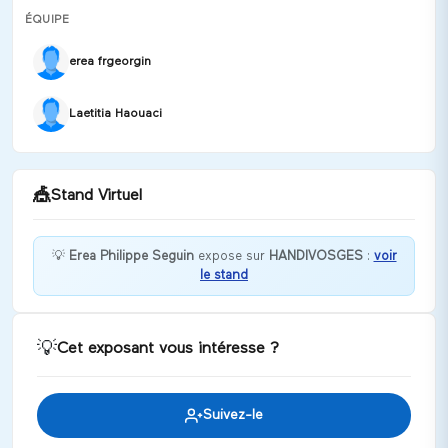
ÉQUIPE
erea frgeorgin
Laetitia Haouaci
🎪
Stand Virtuel
💡
Erea Philippe Seguin
expose sur
HANDIVOSGES
:
voir
le stand
Bienvenue à l'EREA Philippe Seguin. Découvrez nos
filières professionnelles.
Discuter
💡
Cet exposant vous intéresse ?
Suivez-le