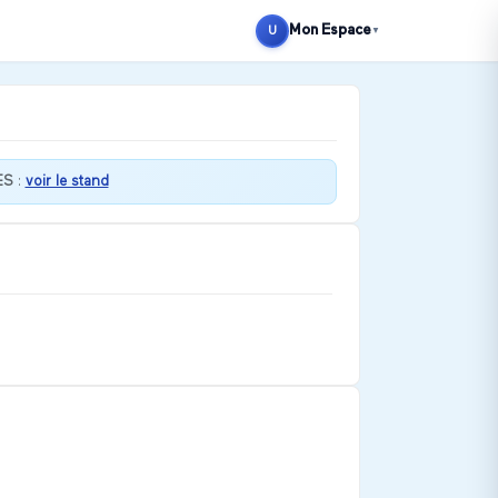
Mon Espace
U
▼
ES
:
voir le stand