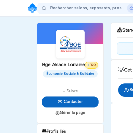
🎪
Stand
Vou
ent
Bge Alsace Lorraine
endr
PRO
⭐
💡
Cet
Économie Sociale & Solidaire
D
S
+ Suivre
✉️ Contacter
Gérer la page
👥
Profils liés