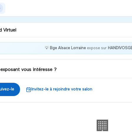
 Virtuel
💡
Bge Alsace Lorraine
expose sur
HANDIVOSG
s souhaitez créer une
reprise ? Vous êtes au bon
oit !
 exposant vous intéresse ?
iscuter
uivez-le
Invitez-le à rejoindre votre salon
🏢