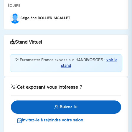
ÉQUIPE
Ségolène ROLLIER-SIGALLET
🎪
Stand Virtuel
💡
Euromaster France
expose sur
HANDIVOSGES
:
voir le
stand
Bienvenue chez Euromaster France !
Discuter
💡
Cet exposant vous intéresse ?
Suivez-le
Invitez-le à rejoindre votre salon