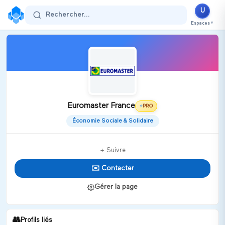
U
Rechercher...
Espaces
▼
Euromaster France
PRO
⭐
Économie Sociale & Solidaire
+ Suivre
✉️ Contacter
Gérer la page
👥
Profils liés