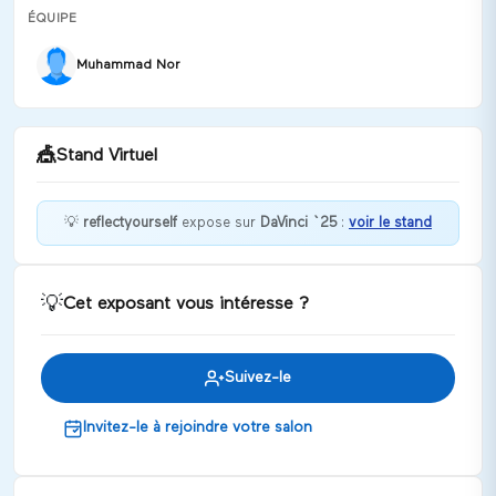
ÉQUIPE
Muhammad Nor
🎪
Stand Virtuel
💡
reflectyourself
expose sur
DaVinci `25
:
voir le stand
Let's Discover Ourselves Together!
💡
Cet exposant vous intéresse ?
Discuter
Suivez-le
Invitez-le à rejoindre votre salon