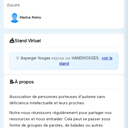
ÉQUIPE
Marina Remy
🎪
Stand Virtuel
💡
Asperger Vosges
expose sur
HANDIVOSGES
:
voir le
stand
Bonjour, bienvenue à notre association. Comment
puis-je vous aider ?
📝
À propos
Discuter
Association de personnes porteuses d’autisme sans
déficience intellectuelle et leurs proches.
Notre nous réunissons régulièrement pour partager nos
ressources et nous entraider. Cela peut se passer sous
forme de groupes de paroles, de balades ou autres