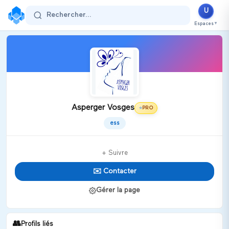
U
Rechercher...
Espaces
▼
Asperger Vosges
PRO
⭐
ess
+ Suivre
✉️ Contacter
Gérer la page
👥
Profils liés