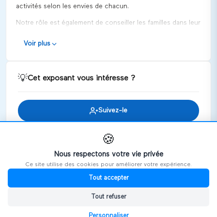
activités selon les envies de chacun.
Notre rôle est également de conseiller les familles dans leur
parcours et mieux faire connaître l’autisme auprès du
Voir plus
public, des enseignants, des employeurs ou des différentes
instances.
💡
Cet exposant vous intéresse ?
Suivez-le
Invitez-le à rejoindre votre salon
🍪
Nous respectons votre vie privée
Ce site utilise des cookies pour améliorer votre expérience.
🎪
Retrouvez cet exposant sur les salons
Tout accepter
Tout refuser
HANDIVOSGES
Personnaliser