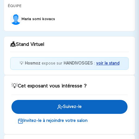
ÉQUIPE
Maria somi kovacs
🎪
Stand Virtuel
💡
Hosmoz
expose sur
HANDIVOSGES
:
voir le stand
Bienvenue chez Hosmoz !
💡
Cet exposant vous intéresse ?
Discuter
Suivez-le
Invitez-le à rejoindre votre salon