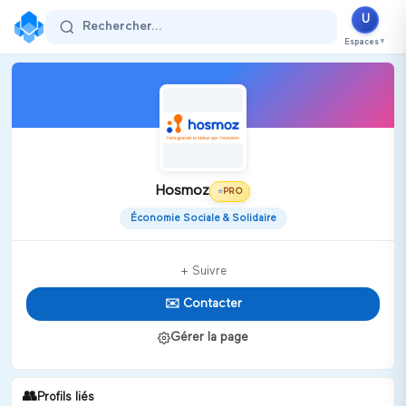
U
Rechercher...
Espaces
▼
Hosmoz
PRO
⭐
Économie Sociale & Solidaire
+ Suivre
✉️ Contacter
Gérer la page
👥
Profils liés