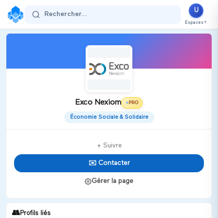
U
Rechercher...
Espaces
▼
Exco Nexiom
PRO
⭐
Économie Sociale & Solidaire
+ Suivre
✉️ Contacter
Gérer la page
👥
Profils liés