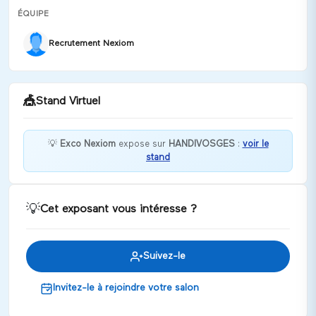
ÉQUIPE
Recrutement Nexiom
🎪
Stand Virtuel
💡
Exco Nexiom
expose sur
HANDIVOSGES
:
voir le
stand
Bienvenue chez Exco Nexiom ! Et si votre future
carrière commençait ici ?
Discuter
💡
Cet exposant vous intéresse ?
Suivez-le
Invitez-le à rejoindre votre salon