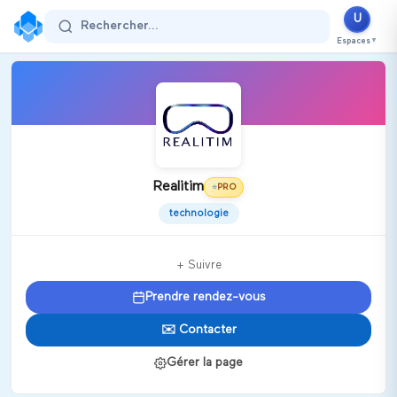
U
Rechercher...
Espaces
▼
Realitim
PRO
⭐
technologie
+ Suivre
Prendre rendez-vous
✉️ Contacter
Gérer la page