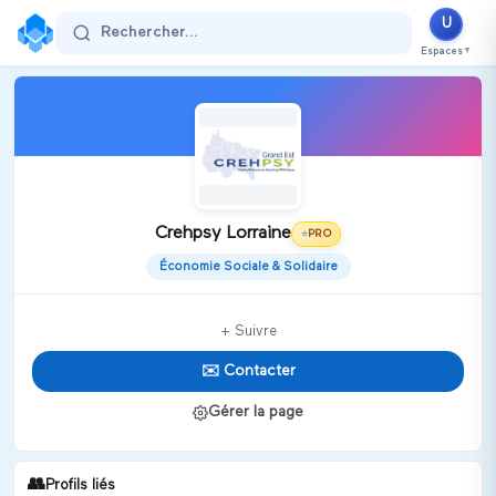
U
Rechercher...
Espaces
▼
Crehpsy Lorraine
PRO
⭐
Économie Sociale & Solidaire
+ Suivre
✉️ Contacter
Gérer la page
👥
Profils liés