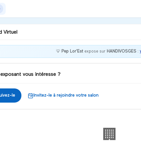
 Virtuel
💡
Pep Lor'Est
expose sur
HANDIVOSGES
:
our, je suis Malika,
litrice de projets je serais
e de vous renseigner sur le
 exposant vous intéresse ?
ositif
iscuter
uivez-le
Invitez-le à rejoindre votre salon
🏢