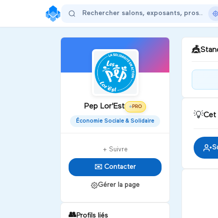
🎪
Stand
Bonj
faci
Pep Lor'Est
ravi
PRO
⭐
💡
Cet
disp
Économie Sociale & Solidaire
D
S
+ Suivre
✉️ Contacter
Gérer la page
👥
Profils liés