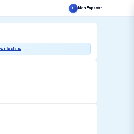
Mon Espace
U
▼
voir le stand