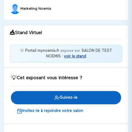
Marketing Noemis
🎪
Stand Virtuel
💡
Portail mynoemis.fr
expose sur
SALON DE TEST
NOEMIS
:
voir le stand
Bonjour, en quoi puis-je vous aider
Discuter
💡
Cet exposant vous intéresse ?
Suivez-le
Invitez-le à rejoindre votre salon