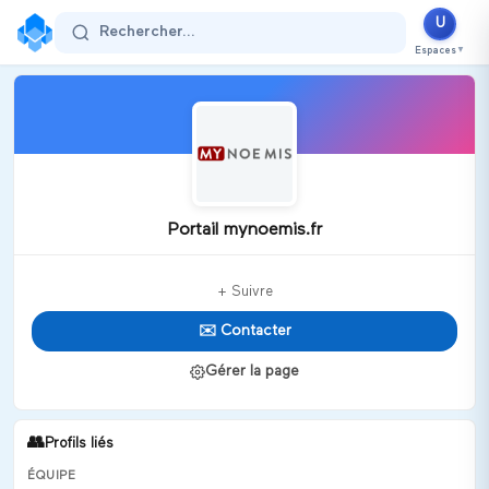
U
Rechercher...
Espaces
▼
Portail mynoemis.fr
+ Suivre
✉️ Contacter
Gérer la page
👥
Profils liés
ÉQUIPE